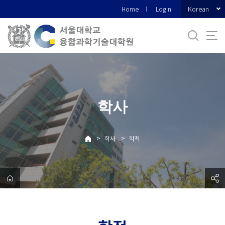
바
Korean
Home
Login
로
가
기
메
뉴
학사
>
>
학사
학적