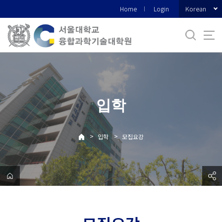
바
Korean
Home
Login
로
가
기
메
뉴
입학
>
>
입학
모집요강