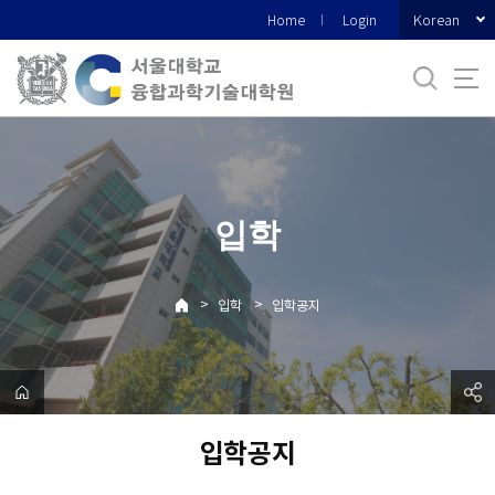
바
Korean
Home
Login
로
가
기
메
뉴
입학
>
>
입학
입학공지
입학공지