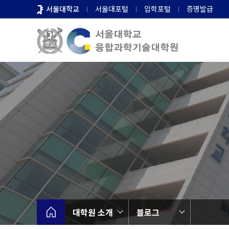
바
서울대학교
서울대포털
입학포털
증명발급
로
가
기
메
뉴
대학원 소개
블로그