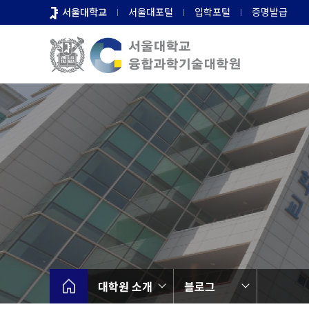
바
서울대학교
서울대포털
입학포털
증명발급
로
가
기
메
뉴
대학원 소개
블로그