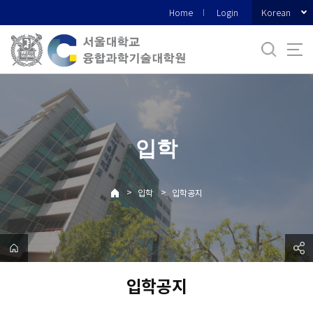
바
Korean
Home
Login
로
가
기
메
뉴
입학
>
>
입학
입학공지
입학공지