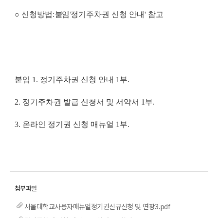
○
신청방법
:
붙임
'
정기주차권 신청 안내
'
참고
붙임
1.
정기주차권 신청 안내
1
부
.
2.
정기주차권 발급 신청서 및 서약서
1
부
.
3.
온라인 정기권 신청 매뉴얼
1
부
.
서울대학교사용자매뉴얼정기권신규신청 및 연장3.pdf