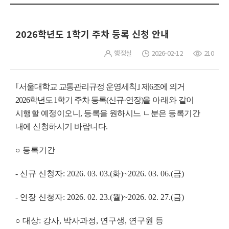
2026학년도 1학기 주차 등록 신청 안내
행정실
2026-02-12
210
｢
서울대학교 교통관리규정 운영세칙
｣
제
6
조에 의거
2026
학년도
1
학기 주차 등록
(
신규
·
연장
)
을
아
래와 같이
시행할 예정이오니
, 등록을 원하시느 ㄴ분은
등록기간
내에 신청하시기 바랍니다
.
○
등록기간
-
신규 신청자
: 2026. 03. 03.(
화
)~2026. 03. 06.(
금
)
-
연장 신청자
: 2026. 02. 23.(
월
)~2026. 02. 27.(
금
)
○
대상
:
강사
,
박사과정
,
연구생
,
연구원 등