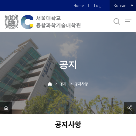
바
Korean
Home
Login
로
가
기
메
뉴
공지
>
>
공지
공지사항
공지사항