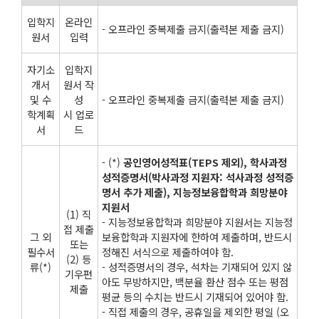
입학지
온라인
- 오프라인 중복제출 금지(출력본 제출 금지)
원서
입력
자기소
입학지
개서
원서 작
및 수
성
- 오프라인 중복제출 금지(출력본 제출 금지)
학계획
시 업로
서
드
- (*)
공인영어성적표(TEPS 제외), 학사과정
성적증명서(박사과정 지원자: 석사과정 성적증
명서 추가 제출), 지능정보융합학과 희망분야
지원서
(1) 직
- 지능정보융합학과 희망분야 지원서는 지능정
접 제출
그 외
보융합학과 지원자에 한하여 제출하며, 반드시
또는
필수서
정해진 서식으로 제출하여야 함.
(2) 등
류(*)
- 성적증명서의 경우, 석차는 기재되어 있지 않
기우편
아도 무방하지만, 백분율 환산 점수 또는 평점
제출
평균 등의 수치는 반드시 기재되어 있어야 함.
- 직접 제출의 경우, 공휴일을 제외한 평일 (오