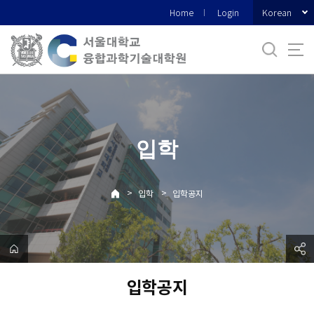
바
Korean
Home
Login
로
가
기
메
뉴
입학
>
>
입학
입학공지
입학공지