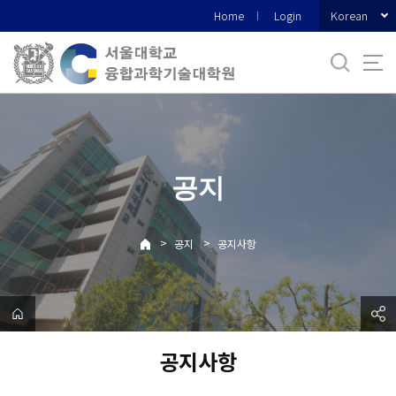
바
Korean
Home
Login
로
가
기
메
뉴
공지
>
>
공지
공지사항
공지사항