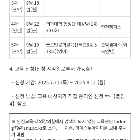
3차
8월 18
(관악)
일(월)
4차
8월 22
의과대학 행정관 대강당(1동
연건캠퍼스
(연건)
일(금)
301호)
5차
9월 19
글로벌공학교육센터(38동 5
관악캠퍼스(외
(관악)
일(금)
13호)(영어)
국인반)
4. 교육 신청(신청 시작일로부터 가능함)
- 신청 기간: 2025.7.31.(목) ~ 2025.8.11.(월)
- 신청 방법: 교육 대상자가 직접 온라인 신청 =>【붙임
4】참조
※ 안전교육-나의강의실에서 검색이 되지 않는 교육생은 fadon
g79@snu.ac.kr로 소속, 이름, 마이스누아이디를 보내 주시
기 바람