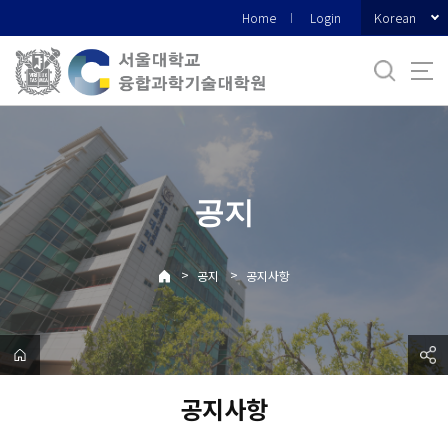
바
Korean
Home
Login
로
가
기
메
뉴
공지
>
>
공지
공지사항
공지사항