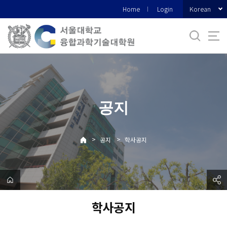
바
Korean
Home
Login
로
가
기
메
뉴
공지
>
>
공지
학사공지
학사공지