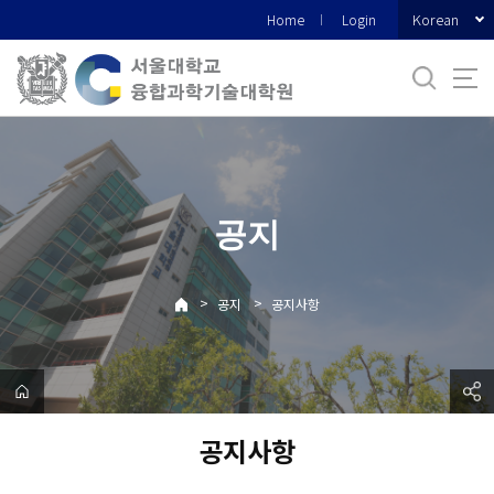
바
Korean
Home
Login
로
가
기
메
뉴
공지
>
>
공지
공지사항
공지사항