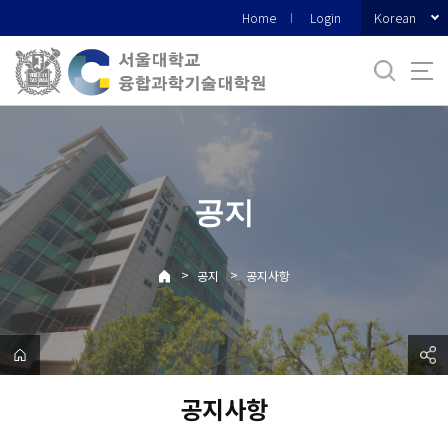
바
Korean
Home
Login
로
가
기
메
뉴
공지
>
>
공지
공지사항
공지사항