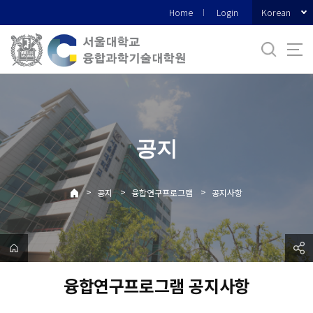
바
Korean
Home
Login
로
가
기
메
뉴
공지
>
>
>
공지
융합연구프로그램
공지사항
융합연구프로그램 공지사항