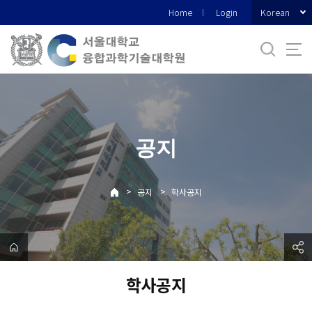
바
Korean
Home
Login
로
가
기
메
뉴
공지
>
>
공지
학사공지
학사공지