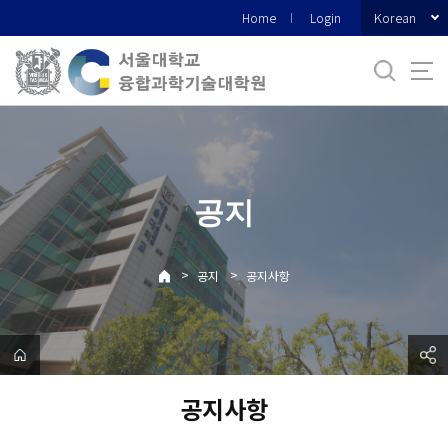
바
Korean
Home
Login
로
가
기
메
뉴
공지
>
>
공지
공지사항
공지사항