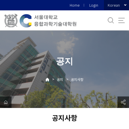
바
Korean
Home
Login
로
가
기
메
뉴
공지
>
>
공지
공지사항
공지사항