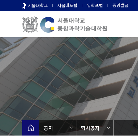
바
서울대학교
서울대포털
입학포털
증명발급
로
가
기
메
뉴
공지
학사공지