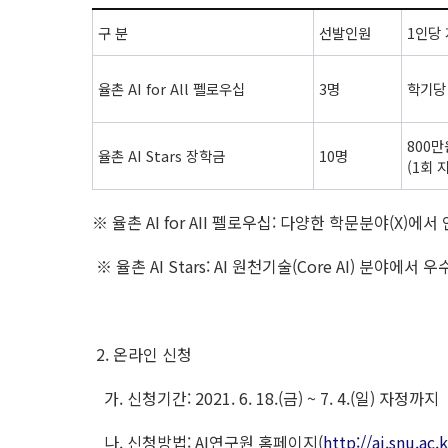
구 분
선발인원
1인당
율촌 AI for All 펠로우십
3명
학기당 
800
율촌 AI Stars 장학금
10명
(1회 
※ 율촌 AI for AII 펠로우십: 다양한 학문분야(X
※ 율촌 AI Stars: AI 원천기술(Core AI) 분
2. 온라인 신청
가. 신청기간: 2021. 6. 18.(금) ~ 7. 4.(일) 자정까지
나. 신청방법: AI연구원 홈페이지(
http://ai.snu.ac.k