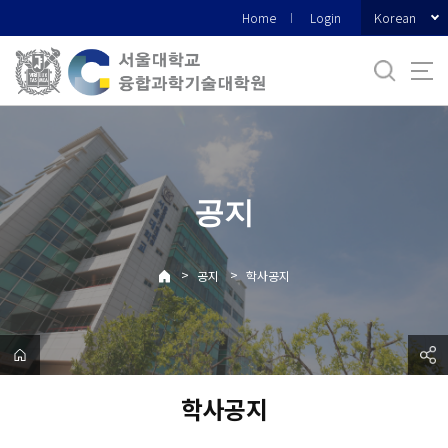
바
Korean
Home
Login
로
가
기
메
뉴
공지
>
>
공지
학사공지
학사공지