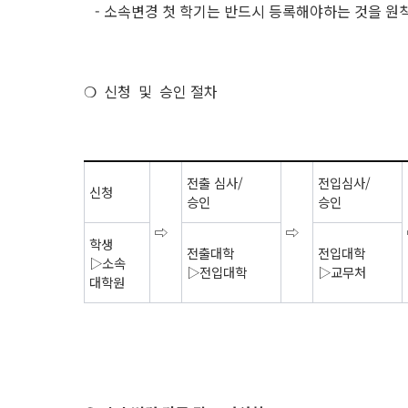
- 소속변경 첫 학기는 반드시 등록해야하는 것을 원
❍ 신청 및 승인 절차
전출 심사/
전입심사/
신청
​승인
​승인
⇨
⇨
학생
전출대학
전입대학
▷소속
▷전입대학
▷교무처
대학원