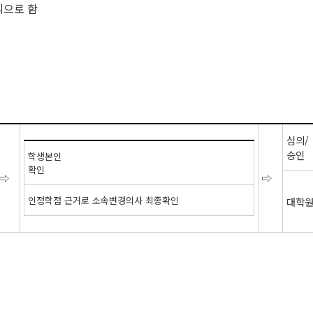
칙으로 함
심의/
​승인
학생본인
확인
⇨
⇨
인정학점 근거로 소속변경의사 최종확인
대학