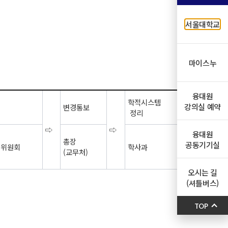
서울대학교
마이스누
융대원
학적시스템
강의실 예약
변경통보
정리
⇨
⇨
융대원
총장
공동기기실
원위원회
학사과
(교무처)
오시는 길
(셔틀버스)
TOP