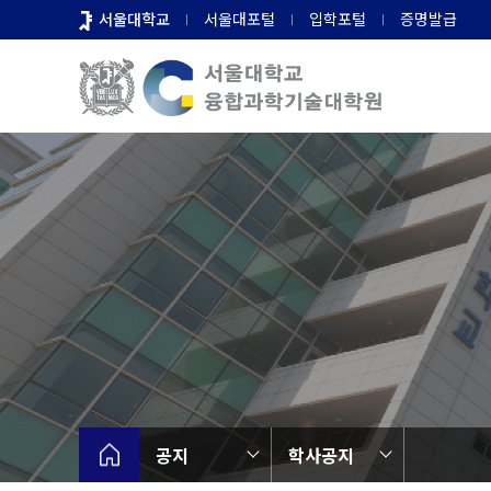
바
서울대학교
서울대포털
입학포털
증명발급
로
가
기
메
뉴
공지
학사공지