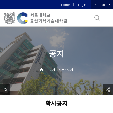
바
Korean
Home
Login
로
가
기
메
뉴
공지
>
>
공지
학사공지
학사공지