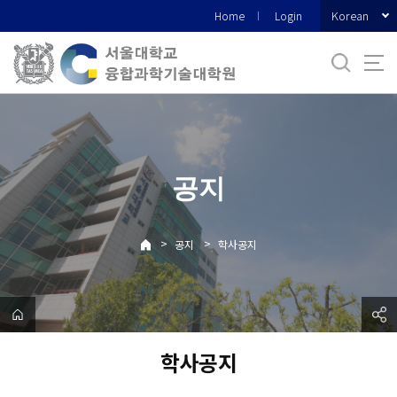
바
Korean
Home
Login
로
가
기
메
뉴
공지
>
>
공지
학사공지
학사공지