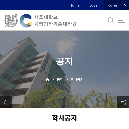
바
Korean
Home
Login
로
가
기
메
뉴
공지
>
>
공지
학사공지
학사공지