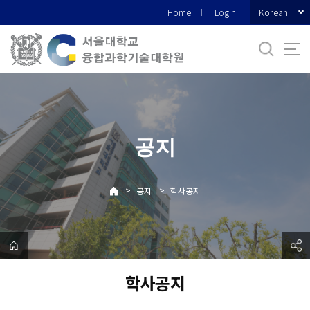
바
Korean
Home
Login
로
가
기
메
뉴
공지
>
>
공지
학사공지
학사공지