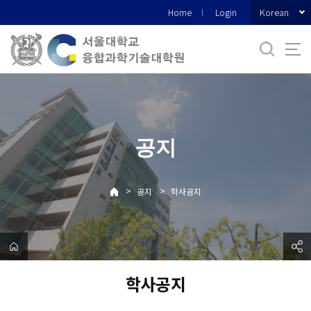
바
Korean
Home
Login
로
가
기
메
뉴
공지
>
>
공지
학사공지
학사공지