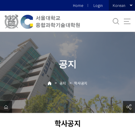
바
Korean
Home
Login
로
가
기
메
뉴
공지
>
>
공지
학사공지
학사공지