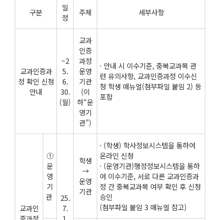
일
구분
주체
세부사항
정
교과
인증
~2
과정
· 안내 시 이수기준, 중복교과목 관
교과인증과
5.
운영
련 유의사항, 교과인증과정 이수신
정 확인 신청
6.
기관
청 학생 매뉴얼(첨부파일 붙임 2) 등
안내
30.
(이
포함
(월)
하“운
영기
관”)
· (학생) 학사정보시스템을 통하여
①
온라인 신청
학생
운
· (운영기관)행정정보시스템을 통하
→
영
여 이수기준, 서로 다른 교과인증과
운영
기
정 간 중복교과목 여부 확인 후 신청
기관
관
승인
25.
(첨부파일 붙임 3 매뉴얼 참고)
교과인
7.
증과정
1.