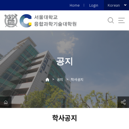
바
Korean
Home
Login
로
가
기
메
뉴
공지
>
>
공지
학사공지
학사공지