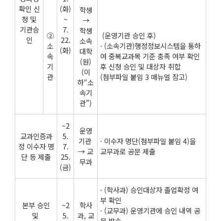
확인 신
(화)
학생
청 및
~
→
기관승
7.
학생
②
(운영기관 승인 후)
인
22.
소속
소
· (소속기관)행정정보시스템을 통하
(화)
대학
속
여 중복교과목 기준 충족 여부 확인
(원)
기
후 신청 승인 및 대상자 취합
(이
관
(첨부파일 붙임 3 매뉴얼 참고)
하“소
속기
관”)
~2
운영
교과인증과
5.
기관
· 이수자 명단(첨부파일 붙임 4)을
정 이수자 명
7.
→ 교
교무과로 공문 제출
단 등 제출
25.
무과
(금)
· (학사과) 승인대상자 졸업확정 여
부 확인
본부 승인
~2
학사
· (교무과) 운영기관에 승인 내역 공
및
5.
과, 교
문 발송