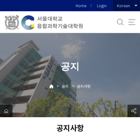
바
Korean
Home
Login
로
가
기
메
뉴
공지
>
>
공지
공지사항
공지사항