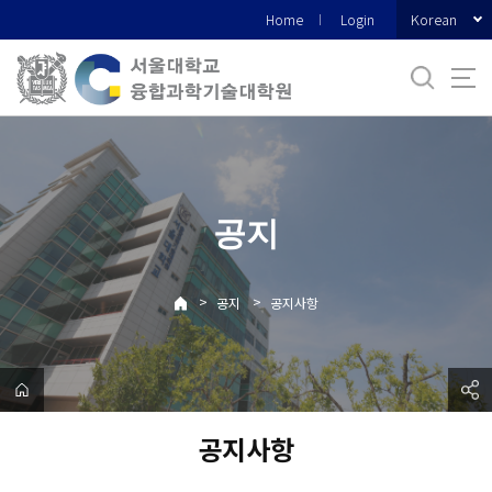
바
Korean
Home
Login
로
가
기
메
뉴
공지
>
>
공지
공지사항
공지사항